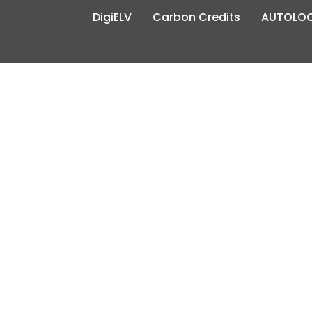
DigiELV
Carbon Credits
AUTOLO